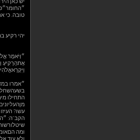
יש כאן היר
״החומר״פעו
טובה. כי א
יהי רקיע ב
״וַיֹּאמֶר אֱלֹהִ
אֶתהָרָקִיעַ וַיַ
וַיִּקְרָאאֱלֹה
״אמרו במדר
בשעהשחלק 
התחילו מים
מןהעליונים,
עשו? העיזו
הקב"ה: ״הוא
שיטלורשות 
ומה הםאומר
ולא עוד אל