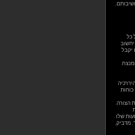
שיבותם, 
כל 
יחשוב 
יקבל 
מנצח.
יררכיה 
כוחות 
 הצורה. 
 
עות שלו 
 מדביק, 