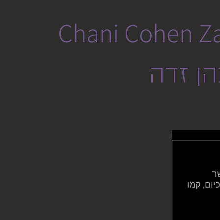
Chani Cohen Z
הן זדה
ר 
ום, קמו 