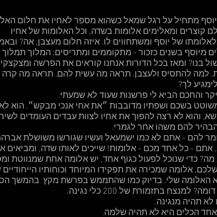
יוסף מתחיל על רגל שמאל כשהוא מספר לאחיו את חלום האלומ
לם קוצרים ומאלימים אלומות בשדה, וכל האלומות של אחיו 
לומתו של יוסף ומשתחווים לו. איזה חלום מעצבן, אה? ובאמ
ים מיוסף בשנים כזכור - מתקוממים ומתריסים: המלוך תמלוך על
 בנו? ומאז בכל הדורות אנחנו קוראים את הפרשה ומצקצקים 
. למה להתסיס ולעצבן. תראה מה עשית להם. תראה מה קרה לך
ימגיע לך?
יקר והחכם הביא לי פרשנות שעוד לא שמעתי. 
שוטט בשכם ושפתיו מדובבות ״את אחי אנכי מבקש״. הוא לא 
, והוא לא רצה להפוך את אחיו לצוות עבדים העומדים לשירות
בהיר להם משהו אחר לגמרי. 
מר להם - אתם לא כמו ישמעאל ועשיו שגורשו משושלת אברהם
 אתם - כל אחד מכם - אלומות! שייכים לאותו שדה, ומביאים א
מה? כדי שנוכל לפעול כגוף אחד, יש אלומה אחת שמנווטת ומ
לכם, אלומה שמכירה את תפקידו המיוחד וכוחותיו הייחודיים ש
יא האלומה שלי. בדיוק כמו שהתממש בפרשת מקץ  בהמשך הסיפ
 למנצח בתזמורת של 200 כלי נגינה. 
לא תהיה מנגינה. 
אחד הכלים היא לא תהיה שלמה. 