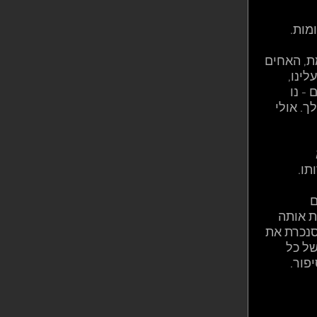
ות. 
ת, האחים 
ינו, 
- נו 
. אולי 
ו. 
 
ת אותה 
סנכרת את 
ל כל 
ור. 