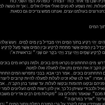
רכיה שבו צד אחד, כוח ״הצורה״ כופה על הצד השני, כוח 
לות, (וזה נשמע לא נעים ואולי אפילו אלים…) אך זה נעשה למ
נחנורוצים בעולמנו עצים, ואנחנו ממש צריכים גם כסאות. 
תוך המים
ים: יְהִי רָקִיעַ בְּתוֹךְ הַמָּיִם וִיהִי מַבְדִּיל בֵּין מַיִם לָמָיִם.  וַיַּעַשׂ אֱלֹה
ּבְדֵּל בֵּין הַמַּיִם אֲשֶׁר מִתַּחַת לָרָקִיעַ וּבֵין הַמַּיִם אֲשֶׁר מֵעַל לָרָקִיעַ וַי
ִים לָרָקִיעַ שָׁמָיִם וַיְהִי עֶרֶב וַיְהִי בֹקֶר יוֹם שֵׁנִי.״ (בראשית א׳)
ש: מים התחתונים נקראו מים בוכים, ולמה נקראו מים בוכים, 
הקב"ה את המים נתן אלו למעלה ואלו למטה. 
 התחתונים בוכים… אמר רבי אבא: בבכי נתפרשו המים התחתו
 אמרו: ״אוי לנו שלא זכינו לעלות למעלה להיות קרובים ליוצרנ
 פניהם ובקעו תהומות ובקשו לעלות, עד שגער בהן הקב"ה… אמ
יל ולכבודי עשיתן כל כך, אין להן רשות למים העליונים לומר 
מכם״, שנאמר (תהלים צג) ״מקולות מים רבים אדירים משברי 
ים? ״אדיר במרום ה'״. 
א שעתידין אתם ליקרב על גבי המזבח במלח ונסוך המים.״ (רבינ