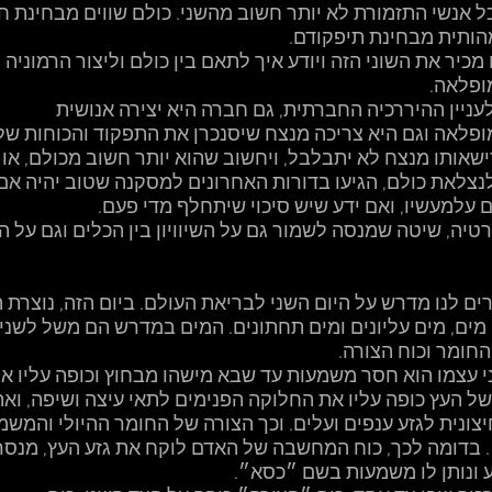
 אנשי התזמורת לא יותר חשוב מהשני. כולם שווים מבחינת ח
הותית מבחינת תיפקודם. 
כיר את השוני הזה ויודע איך לתאם בין כולם וליצור הרמוניה 
פלאה. 
לעניין ההיררכיה החברתית, גם חברה היא יצירה אנושית 
פלאה וגם היא צריכה מנצח שיסנכרן את התפקוד והכוחות של 
ישאותו מנצח לא יתבלבל, ויחשוב שהוא יותר חשוב מכולם, או 
נצלאת כולם, הגיעו בדורות האחרונים למסקנה שטוב יהיה אם 
עלמעשיו, ואם ידע שיש סיכוי שיתחלף מדי פעם. 
רטיה, שיטה שמנסה לשמור גם על השיוויון בין הכלים וגם על ה
ם לנו מדרש על היום השני לבריאת העולם. ביום הזה, נוצרת ה
י מים, מים עליונים ומים תחתונים. המים במדרש הם משל לשני 
החומר וכוח הצורה. 
 עצמו הוא חסר משמעות עד שבא מישהו מבחוץ וכופה עליו את
של העץ כופה עליו את החלוקה הפנימים לתאי עיצה ושיפה, ואת
ונית לגזע ענפים ועלים. וכך הצורה של החומר ההיולי והמשמ
 בדומה לכך, כוח המחשבה של האדם לוקח את גזע העץ, מנסר,
 ונותן לו משמעות בשם ״כסא״. 