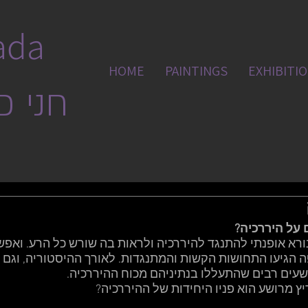
ada
HOME
PAINTINGS
EXHIBITI
חני כ
על היררכיה?
נורא אופנתי להתנגד להיררכיה ולראות בה שורש כל הרע. ואפש
 הגיעו התחושות הקשות והמתנגדות. לאורך ההיסטוריה, וגם כי
עים רבים שהתעללו בנתיניהם מכוח ההיררכיה. 
ץ מרושע הוא פניו היחידות של ההיררכיה?