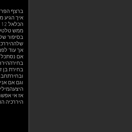
ברצף הפרשו
איך הגיע מ
הכלאל 12 שנים, עד שביום אחד עלה לגדולה עד תפקיד המשנה למלך. 
ממש טלטלה
בסיפור של 
שלההיררכיה
אך עוד לפני
אם נסתכל ע
בחירההיררכ
בחירת בן ז
ובחירתחברי
וגם אם אני
היצעהמילים
אז אי אפשר
היררכיה הו