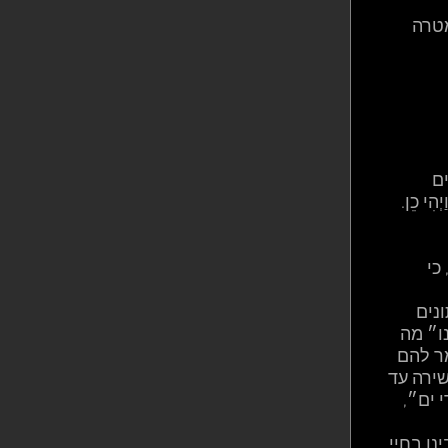
טרה 
ִים 
ְהִי כֵן. 
כי 
נים 
ו״ מה 
ר להם 
שירה עד 
ים״, 
ו בחיי 