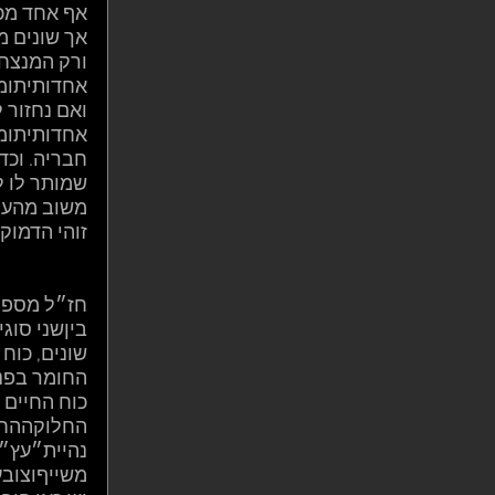
אף אחד מכל
אך שונים מ
ורק המנצח מ
אחדותיתומו
ואם נחזור 
אחדותיתומו
חבריה. וכד
שמותר לו ל
משוב מהעם 
זוהי הדמוק
חז״ל מספרי
ביןשני סוג
שונים, כוח 
החומר בפני
כוח החיים 
החלוקההחיצ
נהיית״עץ״.
משייףוצובע