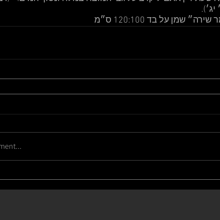
יג׳).
רה״ שמן על בד 120:100 ס״מ
ment...