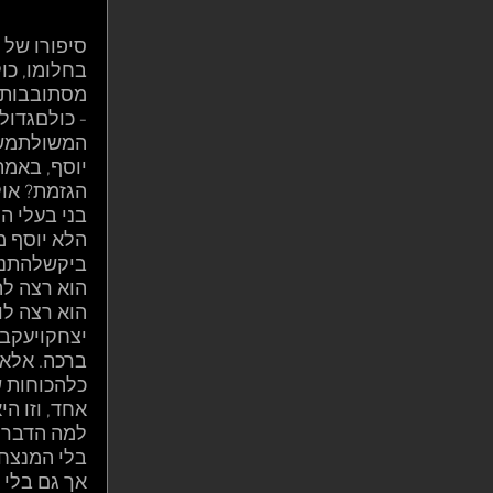
סיפורו של 
בחלומו, כו
מסתובבותלא
- כולםגדול
המשולתמשול
יוסף, באמת
הגזמת? אול
בני בעלי ה
הלא יוסף מ
ביקשלהתנשא
הוא רצה לה
הוא רצה לו
יצחקויעקב.
ברכה. אלא 
כלהכוחות ש
אחד, וזו ה
למה הדבר דומה?
בלי המנצח 
אך גם בלי 