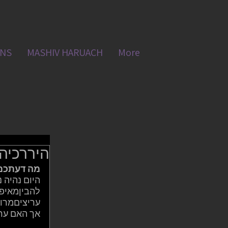
ONS
MASHIV HARUACH
More
היררכיה
מה דעתכם 
היום נהיה 
להביןמאיפה
עריציםמרוש
אך האם ערי