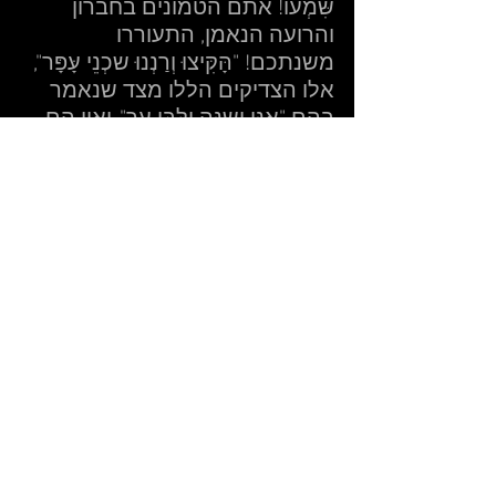
שִּמְעו! אתם הטמונים בחברון 
והרועה הנאמן, התעוררו 
משנתכם! "הָּקִּיצוּ וְרַנְנוּ שכְנֵי עָּפָּר", 
אלו הצדיקים הללו מצד שנאמר 
בהם "אֲנִּי יְשֵנָּה וְלִּבִּי עֵר", ואין הם 
מתים, ומפני זה נאמר בהם "הָּקִּיצוּ 
וְרַנְנוּ" וכו'. הרועה הנאמן, אתה 
והאבות הקיצו ורננו להתעוררות 
השכינה, שהיא ישנה בגלות, שעד 
עתה הצדיקים כולם טמונים 
וישנים בקבריהם. …מיד קם הרועה 
הנאמן והאבות הקדושים עמו.״ 
(פתח אליהו)  
עורו טמוני חברון 
שמן על בד 90:70 ס״מ תשפ״ג 
2023