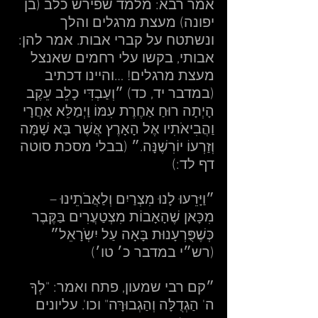
אמר רבא: מלמד שפירש כלב (בן 
יפונה) מעצת מרגלים והלך 
ונשתטח על קברי אבות. אמר להן: 
אבותי, בקשו עלי רחמים שאנצל 
מעצת מרגלים! …והיינו דכתיב 
(במדבר יד, כד) ״וְעַבְדִּי כָלֵב עֵקֶב 
הָיְתָה רוּחַ אַחֶרֶת עִמּוֹ וַיְמַלֵּא אַחֲרָי 
וַהֲבִיאֹתִיו אֶל הָאָרֶץ אֲשֶׁר בָּא שָׁמָּה 
וְזַרְעוֹ יוֹרִשֶׁנָּה.״ (בבלי מסכת סוטה 
דף לד:)  
״וַיָּרֵעוּ לָנוּ מִצְרַיִם וְלַאֲבֹתֵינוּ – 
מִכָּאן שֶׁהָאָבוֹת מִצְטַעֲרִים בַּקֶּבֶר 
כְּשֶׁפֻּרְעָנוּת בָּאָה עַל יִשְֹרָאֵל״ 
(רש״י במדבר כ׳ טו׳)  
״קם רבי שמעון, פתח ואמר: "לְךָ 
ה' הַגְדֻלָּה וְהַגְבוּרָּה" וכו'. עליונים 