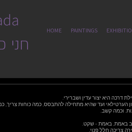
ada
HOME
PAINTINGS
EXHIBITI
חני כ
ת דרכה היא יצור עדין ושברירי. 
 הערטילאי ועד שהיא מתחילה להתבסס, כמה כוחות צריך, כמה
ת. וכמה קשב. 
 באמת, באמת - שקט. 
רה צריכה חלל פנוי.