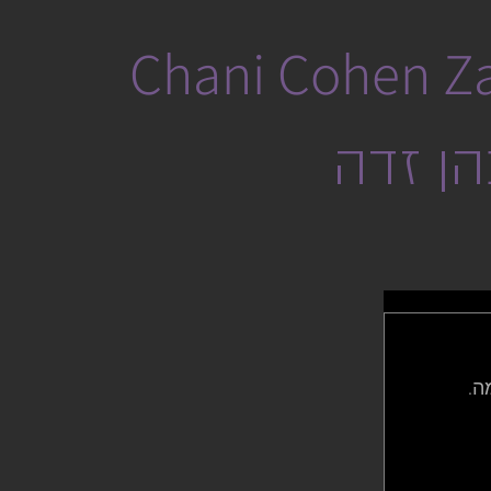
Chani Cohen Z
הן זדה
. 