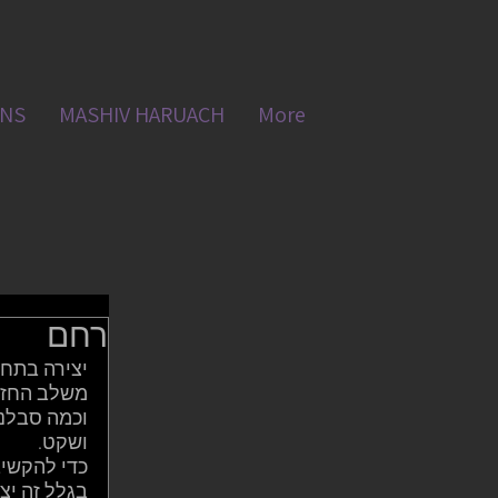
ONS
MASHIV HARUACH
More
רחם
יצירה בתחיל
משלב החזון
וכמה סבלנו
ושקט. 
כדי להקשיב
בגלל זה יצי